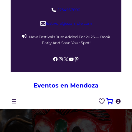
Saltar
+1234567890
al
contenido
festivora@example.com
New Festivals Just Added For 2025 — Book
Early And Save Your Spot!
Facebook
Instagram
X
YouTube
Pinterest
Eventos en Mendoza