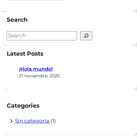
Search
S
e
a
Latest Posts
r
c
¡Hola mundo!
h
21 noviembre, 2025
Categories
Sin categoría
(1)